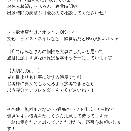
お休み希望はもちろん、終電時間や、
出勤時間の調整も可能なので相談してくださいね！
ｰｰｰｰｰｰｰｰｰｰｰｰｰｰｰｰｰｰｰｰｰｰｰｰｰｰｰｰｰｰｰｰｰｰｰｰｰｰｰｰｰｰ
＞＞飲食店だけどオシャレOK＜＜
髪色・ピアス・ネイルなど、飲食店だとNGが多いオシャ
レ。
当店ではみなさんの個性を大事にしたいと思って
過度に派手すぎなければ基本オッケーにしています◎
【大切なのは…】
見た目よりも仕事に対する態度です◎
お客様に喜んでもらえるよう接客できるなら
思う存分オシャレを楽しんでくださいね～！
ｰｰｰｰｰｰｰｰｰｰｰｰｰｰｰｰｰｰｰｰｰｰｰｰｰｰｰｰｰｰｰｰｰｰｰｰｰｰｰｰｰｰ
その他、無料まかない・2週毎のシフト作成・社割など
働きやすい環境をたっくさん用意して待ってます☆
一緒に働きたいと思っていただけたら、応募をお願いしま
す！