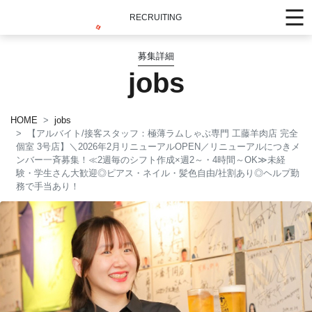
RECRUITING
募集詳細
jobs
HOME
jobs
【アルバイト/接客スタッフ：極薄ラムしゃぶ専門 工藤羊肉店 完全
個室 3号店】＼2026年2月リニューアルOPEN／リニューアルにつきメ
ンバー一斉募集！≪2週毎のシフト作成×週2～・4時間～OK≫未経
験・学生さん大歓迎◎ピアス・ネイル・髪色自由/社割あり◎ヘルプ勤
務で手当あり！