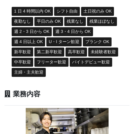
1 日 4 時間以内 OK
シフト自由
土日祝のみ OK
夜勤なし
平日のみ OK
残業なし
残業ほぼなし
週 2・3 日から OK
週 3・4 日から OK
週 4 日以上 OK
U・I ターン歓迎
ブランク OK
新卒歓迎
第二新卒歓迎
高卒歓迎
未経験者歓迎
中卒歓迎
フリーター歓迎
バイトデビュー歓迎
主婦・主夫歓迎
業務内容