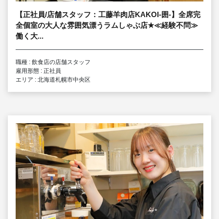
【正社員/店舗スタッフ：工藤羊肉店KAKOI-囲-】全席完
全個室の大人な雰囲気漂うラムしゃぶ店
★
≪経験不問≫
働く大...
職種 : 飲食店の店舗スタッフ
雇用形態 : 正社員
エリア : 北海道札幌市中央区