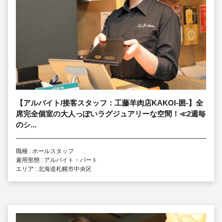
【アルバイト/接客スタッフ：工藤羊肉店KAKOI-囲-】全
席完全個室の大人っぽいラグジュアリーな空間！≪2週毎
のシ...
職種 : ホールスタッフ
雇用形態 : アルバイト・パート
エリア : 北海道札幌市中央区