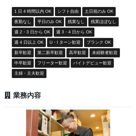
1 日 4 時間以内 OK
シフト自由
土日祝のみ OK
夜勤なし
平日のみ OK
残業なし
残業ほぼなし
週 2・3 日から OK
週 3・4 日から OK
週 4 日以上 OK
U・I ターン歓迎
ブランク OK
新卒歓迎
第二新卒歓迎
高卒歓迎
未経験者歓迎
中卒歓迎
フリーター歓迎
バイトデビュー歓迎
主婦・主夫歓迎
業務内容