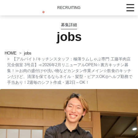
RECRUITING
募集詳細
jobs
HOME
jobs
【アルバイト/キッチンスタッフ：極薄ラムしゃぶ専門 工藤羊肉店
完全個室 3号店】≪2026年2月リニューアルOPEN☆裏方キッチン募
集！≫お肉の盛付けや洗い物などカンタン作業メイン☆飲食のキッチ
ンだけど、清潔を保てるならネイル・髪型・ピアスOK◎ヘルプ勤務で
手当あり！2週毎のシフト作成・週2日～OK！